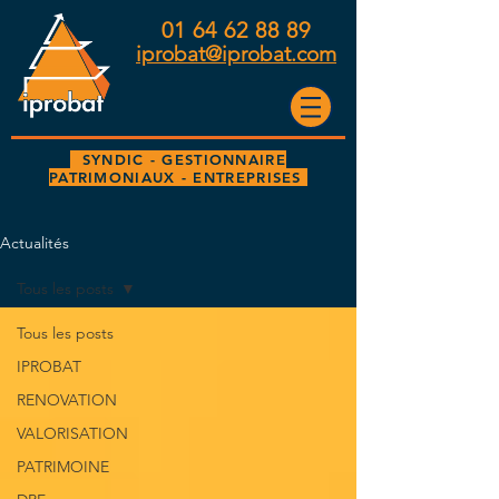
01 64 62 88 89
iprobat@iprobat.com
SYNDIC - GESTIONNAIRE
PATRIMONIAUX - ENTREPRISES
Actualités
Tous les posts
Tous les posts
IPROBAT
RENOVATION
VALORISATION
PATRIMOINE